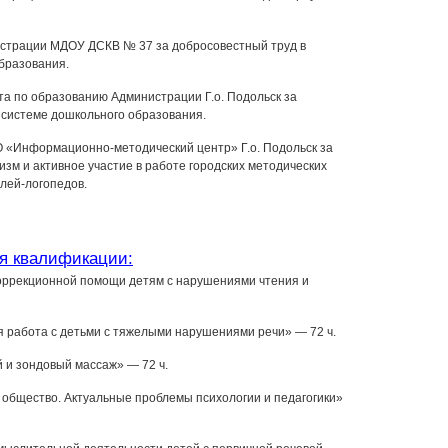
страции МДОУ ДСКВ № 37 за добросовестный труд в
бразования.
а по образованию Администрации Г.о. Подольск за
 системе дошкольного образования.
«Информационно-методический центр» Г.о. Подольск за
зм и активное участие в работе городских методических
лей-логопедов.
я квалификации:
оррекционной помощи детям с нарушениями чтения и
 работа с детьми с тяжелыми нарушениями речи» — 72 ч.
 и зондовый массаж» — 72 ч.
общество. Актуальные проблемы психологии и педагогики»