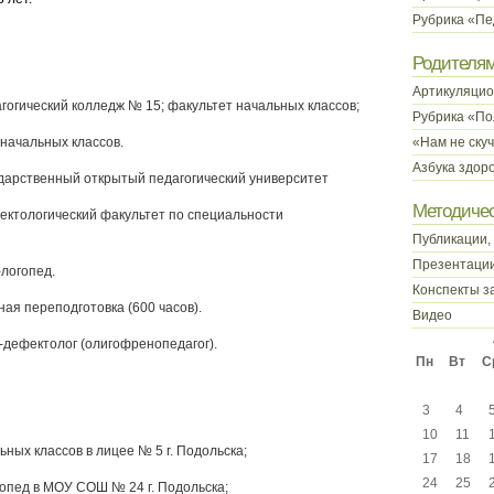
Рубрика «Пе
Родителя
Артикуляцио
гогический колледж № 15; факультет начальных классов;
Рубрика «По
 начальных классов.
«Нам не ску
Азбука здор
дарственный открытый педагогический университет
Методичес
фектологический факультет по специальности
Публикации,
Презентаци
-логопед.
Конспекты з
я переподготовка (600 часов).
Видео
-дефектолог (олигофренопедагог).
Пн
Вт
С
3
4
10
11
ных классов в лицее № 5 г. Подольска;
17
18
24
25
опед в МОУ СОШ № 24 г. Подольска;