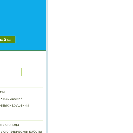
сайта
ечи
ых нарушений
чевых нарушений
я логопеда
 логопедической работы