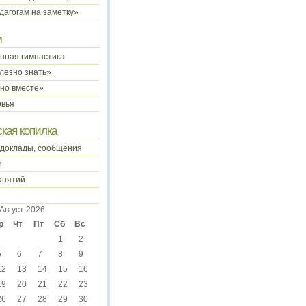
дагогам на заметку»
м
нная гимнастика
лезно знать»
чно вместе»
овья
кая копилка
 доклады, сообщения
и
анятий
Август 2026
р
Чт
Пт
Сб
Вс
1
2
5
6
7
8
9
12
13
14
15
16
19
20
21
22
23
26
27
28
29
30