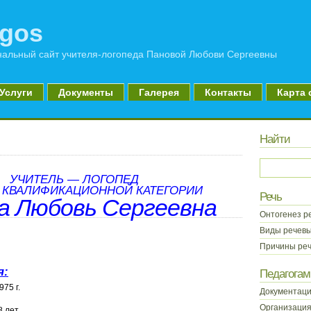
gos
альный сайт учителя-логопеда Пановой Любови Сергеевны
Услуги
Документы
Галерея
Контакты
Карта 
Найти
УЧИТЕЛЬ — ЛОГОПЕД
КВАЛИФИКАЦИОННОЙ КАТЕГОРИИ
Речь
а Любовь Сергеевна
Онтогенез р
Виды речев
Причины ре
я:
Педагогам
75 г.
Документаци
Организация
 лет.