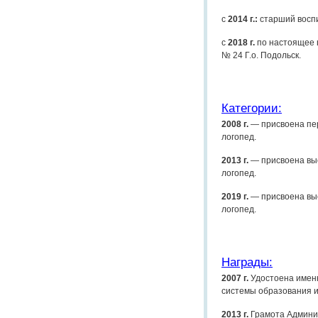
с
2014 г.:
старший воспи
с
2018 г.
по настоящее 
№ 24 Г.о. Подольск.
Категории:
2008 г.
— присвоена пер
логопед.
2013 г.
— присвоена выс
логопед.
2019 г.
— присвоена выс
логопед.
Награды:
2007 г.
Удостоена именн
системы образования и
2013 г.
Грамота Админи