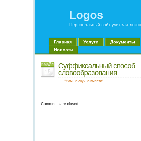
Logos
Персональный сайт учителя-лого
Главная
Услуги
Документы
Новости
Суффиксальный способ
МАЙ
15
словообразования
"Нам не скучно вместе"
Comments are closed.