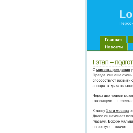
Lo
Персон
Главная
Новости
I этап – подг
С
момента рождения
у
Правда, они еще очень 
способствуют развитию
аппарата: дыхательного
Через две недели можно
говорящего — перестае
К концу
1-ого месяца
ег
Далее он начинает пово
глазами. Вскоре малыш
на резкую — плачет.