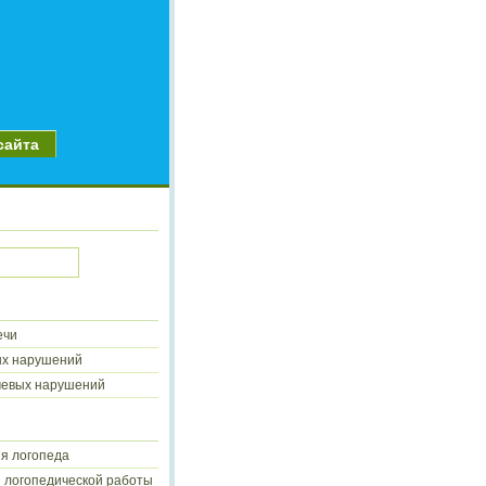
сайта
ечи
ых нарушений
чевых нарушений
я логопеда
 логопедической работы