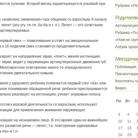
яется гуление. Второй месяц характеризуется улыбкой при
Рубрика «Пе
Родителя
я «комплекс оживления» при общении со взрослым. К началу
епет (агу-угу, тя-тя, ба-ба и т. п.). Лепет — это сочетание
Артикуляцио
 артикулируемых.
Рубрика «По
«Нам не ску
первый смех — повизгивание в ответ на эмоциональное
а к 16 неделям смех становится продолжительным.
Азбука здор
агирует на направление звука, «поет», меняя интонацию
Методичес
т звуки, видит у окружающих артикуляционные движения губ
Публикации,
 Многократное повторение какого-то определенного
еплению двигательного навыка.
Презентаци
Конспекты з
емени у здорового ребенка появляется первый слог «ба» или
Видео
ьное понимание обращенной речи: ребенок прислушивается
авильно реагирует на интонацию, узнает знакомые голоса.
Пн
Вт
С
готов к игровой деятельности со взрослым, использует
реакции для привлечения внимания окружающих.
3
4
реакция на незнакомое лицо. В это время один из важнейших
10
11
го развития речи — лепет, т.е. повторение одинаковых
17
18
а-па» и т.п.
24
25