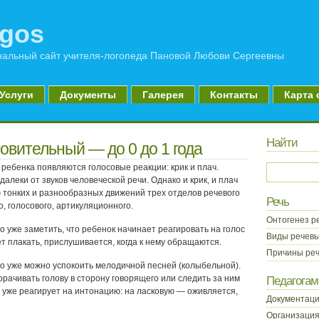
gos
альный сайт учителя-логопеда Пановой Любови Сергеевны
Услуги
Документы
Галерея
Контакты
Карта 
Найти
отовительный — до 0 до 1 года
 ребенка появляются голосовые реакции: крик и плач.
далеки от звуков человеческой речи. Однако и крик, и плач
 тонких и разнообразных движений трех отделов речевого
Речь
, голосового, артикуляционного.
Онтогенез р
 уже заметить, что ребенок начинает реагировать на голос
Виды речев
т плакать, прислушивается, когда к нему обращаются.
Причины ре
о уже можно успокоить мелодичной песней (колыбельной).
рачивать голову в сторону говорящего или следить за ним
Педагогам
 уже реагирует на интонацию: на ласковую — оживляется,
Документаци
Организация