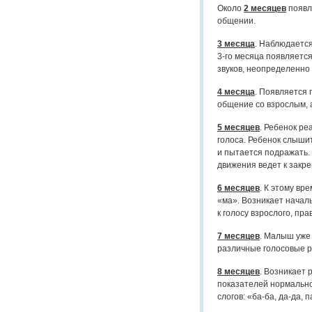
Около
2 месяцев
появл
общении.
3 месяца
. Наблюдаетс
3-го месяца появляется л
звуков, неопределенно
4 месяца
. Появляется 
общение со взрослым, 
5 месяцев
. Ребенок ре
голоса. Ребенок слыши
и пытается подражать.
движения ведет к закр
6 месяцев
. К этому вр
«ма». Возникает начал
к голосу взрослого, пр
7 месяцев
. Малыш уже 
различные голосовые 
8 месяцев
. Возникает 
показателей нормально
слогов: «ба-ба, да-да, п