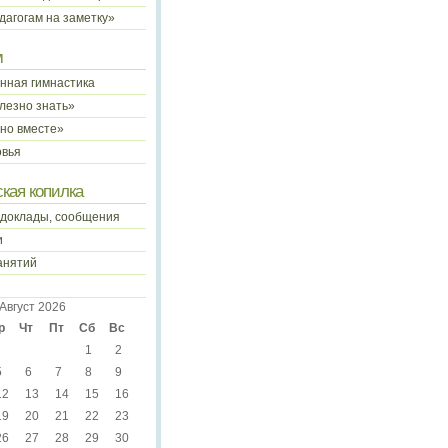
дагогам на заметку»
м
нная гимнастика
лезно знать»
чно вместе»
овья
кая копилка
 доклады, сообщения
и
анятий
Август 2026
р
Чт
Пт
Сб
Вс
1
2
5
6
7
8
9
12
13
14
15
16
19
20
21
22
23
26
27
28
29
30